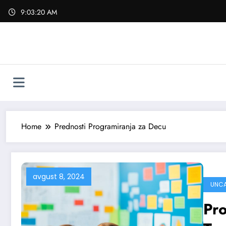
Skoči
9:03:20 AM
na
sadržaj
Home
Prednosti Programiranja za Decu
avgust 8, 2024
UNCA
Pro