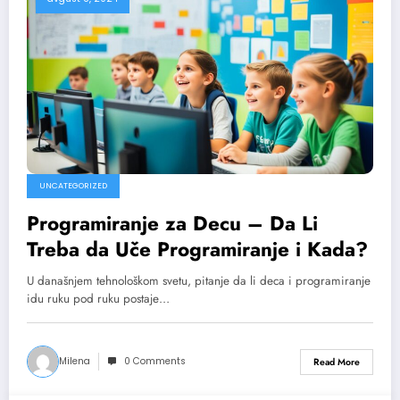
UNCATEGORIZED
Programiranje za Decu – Da Li
Treba da Uče Programiranje i Kada?
U današnjem tehnološkom svetu, pitanje da li deca i programiranje
idu ruku pod ruku postaje…
Milena
0 Comments
Read More