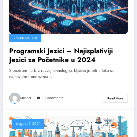
UNCATEGORIZED
Programski Jezici – Najisplativiji
Jezici za Početnike u 2024
S obzirom na brz razvoj tehnologije, ključno je biti u toku sa
najnovijim trendovima u…
Milena
0 Comments
Read More
avgust 9, 2024