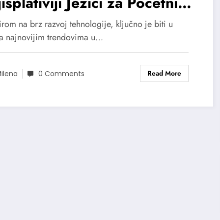
isplativiji Jezici za Početnike
2024
rom na brz razvoj tehnologije, ključno je biti u
sa najnovijim trendovima u…
Read More
ilena
0 Comments